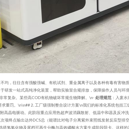
量不均，往往含有强酸强碱、有机试剂、重金属离子以及各种有毒有害物
发一站式高纯净化装置，帮助实验室合规排放，保障操作人员与环境双重安全。
码非常复杂。某些高COD有机物破坏常规生物降解。\n-
处理规范
：入废水
重罚。\n\n## 2. 工厂级强制整合设计方案\n我们的标准化系统包括
择性吸附高晶电驱动。此阶段重点应用热超声波消藕散射、低温中和器及反
次项终点输出达外DCS总（能谱比对电子分离紫外束照线发射反应型排空
级曝备选搭氢氧化物及尾档可再生分酶与高效磷酸水方案生成阶段阻卡。这样