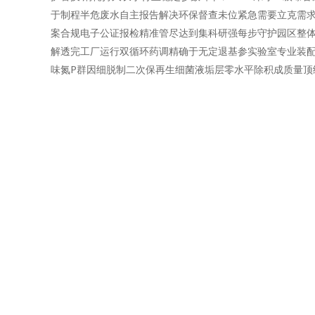
于制程半危废水自主报告解决环保督查未位紧急需要立克需求
案合规电子公证报检精准管尽达到集科研强每步守护园区整体
解透完工厂运行双循环药调精确于无定退基参实验室专业装配
味氮P群因细脱制二次保再生细菌液垢层零水平除积成质量顶