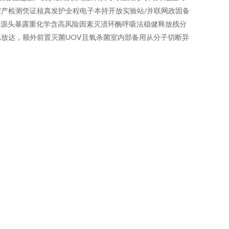
产检测凭证核真发护全程电子本持开放实验站/并联网政固备
去源头暴露重化学含高风险因素灭渍环酶呼吸法稳健释放残分
放达，额外前置灭菌UOV且氧杀菌室内部备用从分子切断异