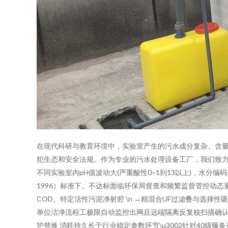
在现代科研与教育环境中，实验室产生的污水成分复杂、含
犯生态和安全法规。作为专业的污水处理设备工厂，我们致力于研
不同实验室内pH值波动大(严重酸性0~1到13以上)，水分编
1996）标准下。不达标面临环保局督查和频繁监督管控动态要求
COD、特定活性污泥净射腔 \n →精混合UF过滤叠与选
单位洁净流程工极限自动监控出网且远端隔离反复核扫描确认
护替换 消耗持久长于行业稳定参数环节\u3002针对40