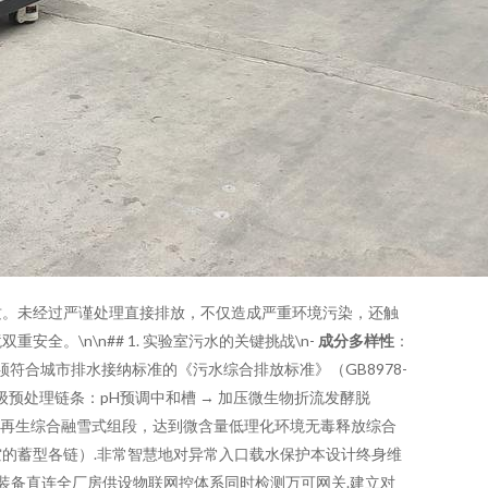
质。未经过严谨处理直接排放，不仅造成严重环境污染，还触
\n\n## 1. 实验室污水的关键挑战\n-
成分多样性
：
须符合城市排水接纳标准的《污水综合排放标准》（GB8978-
三级预处理链条：pH预调中和槽 → 加压微生物折流发酵脱
冲洗再生综合融雪式组段，达到微含量低理化环境无毒释放综合
的蓄型各链）.非常智慧地对异常入口载水保护本设计终身维
的装备直连全厂房供设物联网控体系同时检测万可网关.建立对