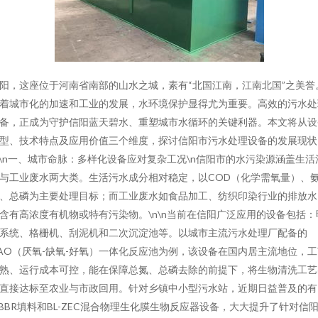
阳，这座位于河南省南部的山水之城，素有“北国江南，江南北国”之美誉
着城市化的加速和工业的发展，水环境保护显得尤为重要。高效的污水处
备，正成为守护信阳蓝天碧水、重塑城市水循环的关键利器。本文将从设
型、技术特点及应用价值三个维度，探讨信阳市污水处理设备的发展现状
n\n一、城市命脉：多样化设备应对复杂工况\n信阳市的水污染源涵盖生活
与工业废水两大类。生活污水成分相对稳定，以COD（化学需氧量）、
、总磷为主要处理目标；而工业废水如食品加工、纺织印染行业的排放水
含有高浓度有机物或特有污染物。\n\n当前在信阳广泛应用的设备包括：
系统、格栅机、刮泥机和二次沉淀池等。以城市主流污水处理厂配备的
AO（厌氧-缺氧-好氧）一体化反应池为例，该设备在国内居主流地位，工
熟、运行成本可控，能在保障总氮、总磷去除的前提下，将生物清洗工艺
直接达标至农业与市政回用。针对乡镇中小型污水站，近期日益普及的有
BBR填料和BL-ZEC混合物理生化膜生物反应器设备，大大提升了针对信